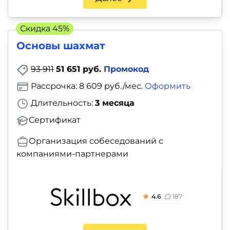
и
саморазвитие
Скидка 45%
Прочее
Основы шахмат
93 911
51 651 руб.
Промокод
Репетиторы
Рассрочка: 8 609 руб./мес.
Оформить
Тесты
Длительность:
3 месяца
на
Сертификат
профориентацию
Организация собеседований с
компаниями-партнерами
4.6
187