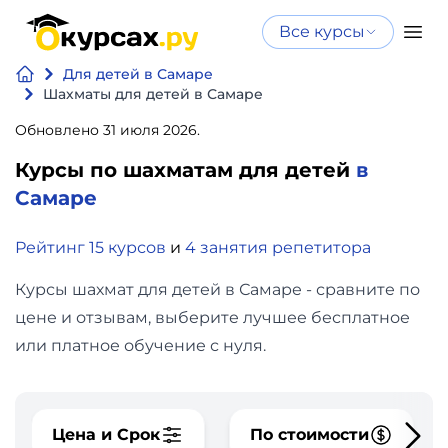
Все курсы
Нейросеть
Все курсы
Для детей в Самаре
Нейросеть и ИИ
и ИИ
Шахматы для детей в Самаре
Курсы по
Обновлено 31 июля 2026.
Программирование
искусственному
Курсы по шахматам для детей
в
интеллекту
Бизнес
Самаре
Курсы по нейросетям
и
Бесплатно
Рейтинг 15 курсов
и
4 занятия репетитора
финансы
Курсы шахмат для детей в Самаре - сравните по
Дизайн
цене и отзывам, выберите лучшее бесплатное
или платное обучение с нуля.
Аналитика
Видео,
Цена и Срок
По стоимости