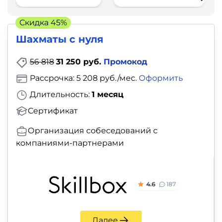
фото,
аудио
Скидка 45%
Шахматы с нуля
Маркетинг
56 818
31 250 руб.
Промокод
Иностранный
Рассрочка: 5 208 руб./мес.
Оформить
язык
Длительность:
1 месяц
Для
Сертификат
детей
Организация собеседований с
компаниями-партнерами
Красота,
здоровье,
фитнес
4.6
187
Психология
Далее