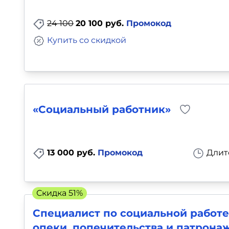
Для детей
24 100
20 100 руб.
Промокод
Красота, здоровье, фитнес
Купить со скидкой
Психология и саморазвитие
Прочее
«Социальный работник»
Репетиторы
Тесты на профориентацию
13 000 руб.
Промокод
Длит
Скидка 51%
Специалист по социальной работе
опеки, попечительства и патрона