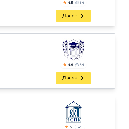
4.9
54
Далее
4.9
54
Далее
5
49