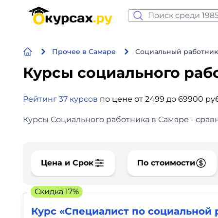
Нейросеть и ИИ
Прочее в Самаре
Социальный работник
Программирование
Курсы социального раб
Бизнес и финансы
Рейтинг 37 курсов
по цене от 2499 до 69900 ру
Дизайн
Курсы Социального работника в Самаре - срав
Аналитика
Видео, фото, аудио
Цена и Срок
По стоимости
Маркетинг
Скидка 17%
Иностранный язык
Курс «Специалист по социальной р