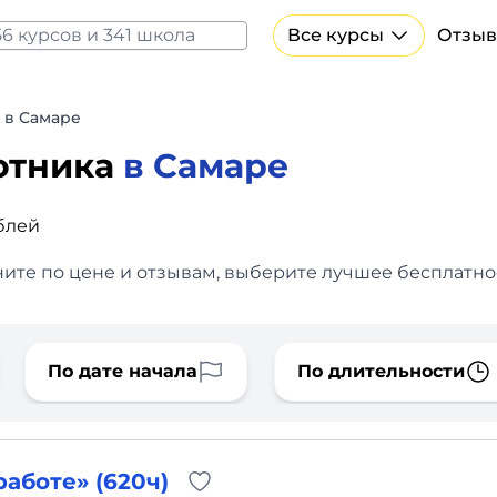
Все курсы
Отзыв
Все курсы Нейросеть и ИИ
Курсы по искусственному интеллекту
 в Самаре
Курсы по нейросетям
отника
в Самаре
Бесплатно
блей
ните по цене и отзывам, выберите лучшее бесплатное
По дате начала
По длительности
аботе» (620ч)