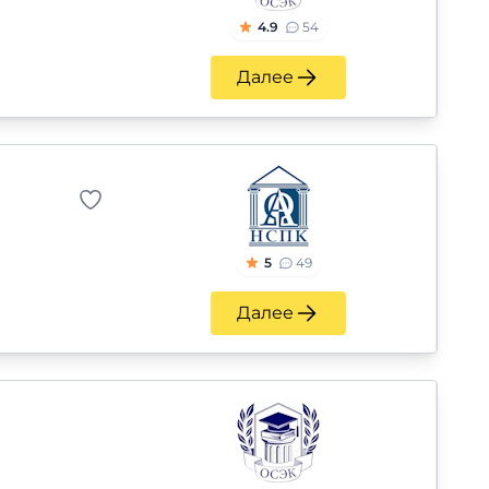
4.9
54
Далее
5
49
Далее