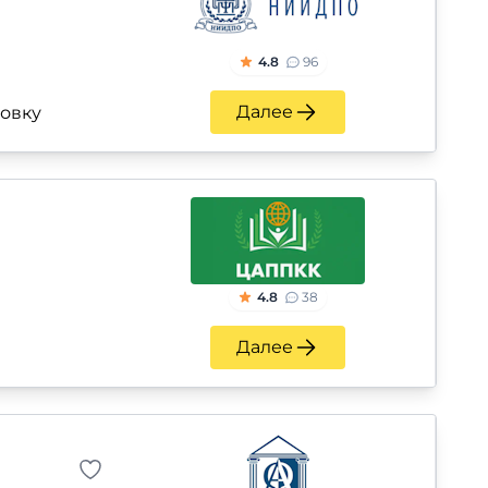
4.8
96
Далее
ровку
4.8
38
Далее