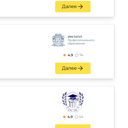
Далее
4.9
74
Далее
4.9
54