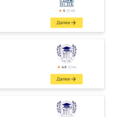
5
49
Далее
4.9
54
Далее